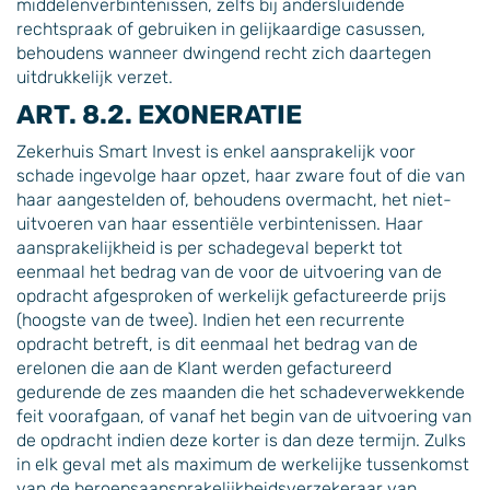
middelenverbintenissen, zelfs bij andersluidende
rechtspraak of gebruiken in gelijkaardige casussen,
behoudens wanneer dwingend recht zich daartegen
uitdrukkelijk verzet.
ART. 8.2. EXONERATIE
Zekerhuis Smart Invest is enkel aansprakelijk voor
schade ingevolge haar opzet, haar zware fout of die van
haar aangestelden of, behoudens overmacht, het niet-
uitvoeren van haar essentiële verbintenissen. Haar
aansprakelijkheid is per schadegeval beperkt tot
eenmaal het bedrag van de voor de uitvoering van de
opdracht afgesproken of werkelijk gefactureerde prijs
(hoogste van de twee). Indien het een recurrente
opdracht betreft, is dit eenmaal het bedrag van de
erelonen die aan de Klant werden gefactureerd
gedurende de zes maanden die het schadeverwekkende
feit voorafgaan, of vanaf het begin van de uitvoering van
de opdracht indien deze korter is dan deze termijn. Zulks
in elk geval met als maximum de werkelijke tussenkomst
van de beroepsaansprakelijkheidsverzekeraar van